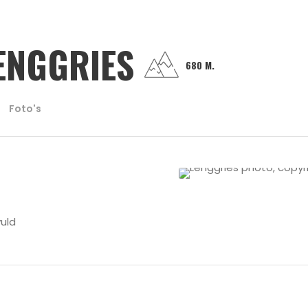
ENGGRIES
680 M.
Foto's
uld