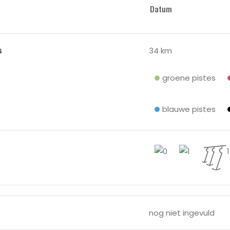
Datum
s
34 km
groene pistes
blauwe pistes
0
1
nog niet ingevuld