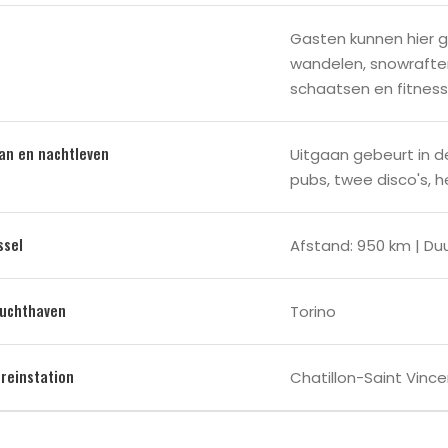
Gasten kunnen hier g
wandelen, snowraften
schaatsen en fitness
aan en nachtleven
Uitgaan gebeurt in de
pubs, twee disco's, 
ssel
Afstand: 950 km | Duur
luchthaven
Torino
treinstation
Chatillon-Saint Vinc