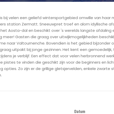
 is bij velen een geliefd wintersportgebied omwille van haa
ers station Zermatt. Sneeuwpret troef en alom idyllische afd
 het Aosta-dal en beschikt over 's werelds langste afdaling e
g meer! Gasten die graag over uitwijkmogelijkheden beschikke
e naar Valtournenche. Bovendien is het gebied bijzonder overz
raag uitpakt bij jonge gezinnen. Het kent een gemoedelijk, 
ijdens je verblijf. Een effect dat voor velen herbronnend werk
 pistes te vinden die geschikt zijn voor de beginners en li
eg opties. Zo zijn er de grillige gletsjervelden, enkele zwarte 
.
Datum