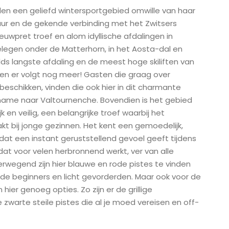
 velen een geliefd wintersportgebied omwille van haar
ur en de gekende verbinding met het Zwitsers
euwpret troef en alom idyllische afdalingen in
gelegen onder de Matterhorn, in het Aosta-dal en
lds langste afdaling en de meest hoge skiliften van
, en er volgt nog meer! Gasten die graag over
beschikken, vinden die ook hier in dit charmante
 name naar Valtournenche. Bovendien is het gebied
jk en veilig, een belangrijke troef waarbij het
kt bij jonge gezinnen. Het kent een gemoedelijk,
 dat een instant geruststellend gevoel geeft tijdens
t dat voor velen herbronnend werkt, ver van alle
erwegend zijn hier blauwe en rode pistes te vinden
r de beginners en licht gevorderden. Maar ook voor de
n hier genoeg opties. Zo zijn er de grillige
e zwarte steile pistes die al je moed vereisen en off-