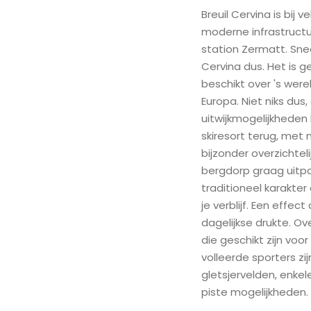
Breuil Cervina is bij
moderne infrastructu
station Zermatt. Sne
Cervina dus. Het is 
beschikt over 's were
Europa. Niet niks dus
uitwijkmogelijkheden 
skiresort terug, met
bijzonder overzichteli
bergdorp graag uitpa
traditioneel karakter
je verblijf. Een effec
dagelijkse drukte. Ov
die geschikt zijn voo
volleerde sporters zij
gletsjervelden, enkel
piste mogelijkheden.