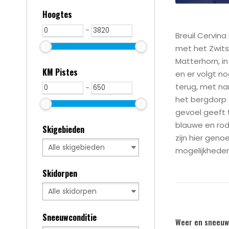
Hoogtes
-
Breuil Cervina
met het Zwits
Matterhorn, in
KM Pistes
en er volgt no
terug, met nam
-
het bergdorp g
gevoel geeft t
blauwe en rode
Skigebieden
zijn hier geno
mogelijkheden
Skidorpen
Sneeuwconditie
Weer en sneeuw