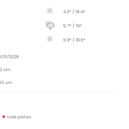
4.2° / 18.4°
5.7° / 19°
5.9° / 18.6°
0/01/2026
32 cm
65 cm
rode pistes