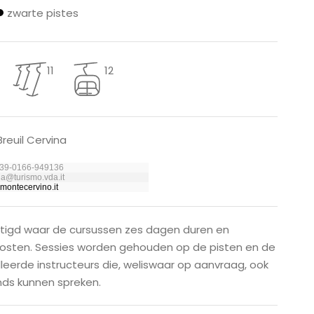
zwarte pistes
11
12
reuil Cervina
039-0166-949136
ia@turismo.vda.it
montecervino.it
stigd waar de cursussen zes dagen duren en
kosten. Sessies worden gehouden op de pisten en de
eerde instructeurs die, weliswaar op aanvraag, ook
ds kunnen spreken.