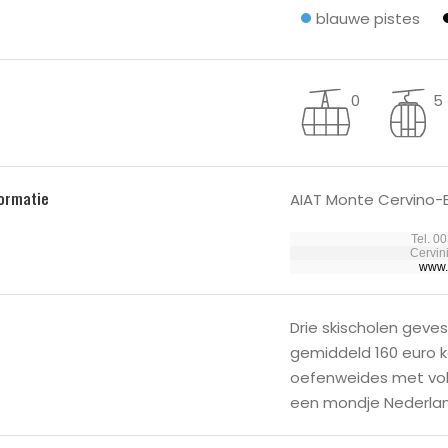
blauwe pistes
0
5
formatie
AIAT Monte Cervino-B
Tel. 0
Cervin
www.
Drie skischolen geve
gemiddeld 160 euro 
oefenweides met voll
een mondje Nederlan