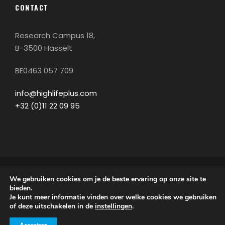
CONTACT
Research Campus 18,
B-3500 Hasselt
BE0463 057 709
info@highlifeplus.com
+32 (0)11 22 09 95
We gebruiken cookies om je de beste ervaring op onze site te
© COPYRIGHT 2021 | ALLE RECHTEN
bieden.
VOORBEHOUDEN | WINTERSPORT MAGAZINE
Je kunt meer informatie vinden over welke cookies we gebruiken
HIGHLIFEPLUS IS EEN UITGAVE VAN
PSG EDITIONS
|
of deze uitschakelen in de
instellingen
.
WEBDESIGN DOOR
PSG
.