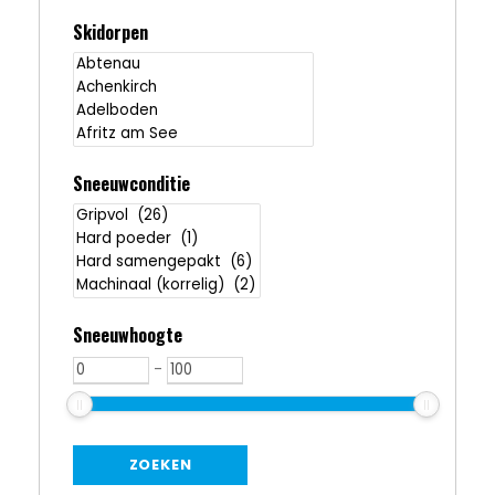
Skidorpen
Sneeuwconditie
Sneeuwhoogte
-