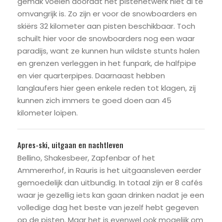
gemak voelen doordat het pistenetwerk niet al te
omvangrijk is. Zo zijn er voor de snowboarders en
skiërs 32 kilometer aan pisten beschikbaar. Toch
schuilt hier voor de snowboarders nog een waar
paradijs, want ze kunnen hun wildste stunts halen
en grenzen verleggen in het funpark, de halfpipe
en vier quarterpipes. Daarnaast hebben
langlaufers hier geen enkele reden tot klagen, zij
kunnen zich immers te goed doen aan 45
kilometer loipen.
Apres-ski, uitgaan en nachtleven
Bellino, Shakesbeer, Zapfenbar of het
Ammererhof, in Rauris is het uitgaansleven eerder
gemoedelijk dan uitbundig. In totaal zijn er 8 cafés
waar je gezellig iets kan gaan drinken nadat je een
volledige dag het beste van jezelf hebt gegeven
op de pisten. Maar het is evenwel ook mogelijk om