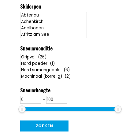
Skidorpen
Sneeuwconditie
Sneeuwhoogte
-