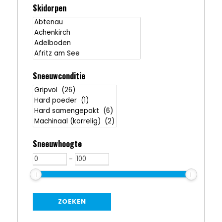
Skidorpen
Sneeuwconditie
Sneeuwhoogte
-