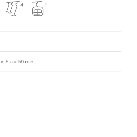
4
1
r: 5 uur 59 min.