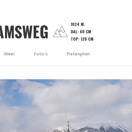
AMSWEG
1024 M.
DAL:
60 CM
TOP:
120 CM
Weer
Foto's
Pistenplan