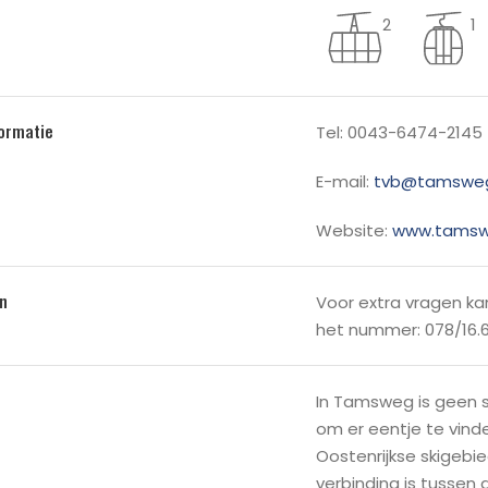
2
1
formatie
Tel: 0043-6474-2145
E-mail:
tvb@tamsweg
Website:
www.tamsw
n
Voor extra vragen kan
het nummer: 078/16.6
In Tamsweg is geen s
om er eentje te vind
Oostenrijkse skigeb
verbinding is tussen 