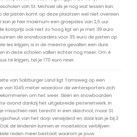
kischolen van St. Michael als je nog wat lessen kan
p de pisten komt op deze plaatsen wel niet overeen
iër kan je hier maximum een groepsles van 2,5 uur
 kostprijs ook niet zo hoog ligt en je met 39 euro
kunnen de snowboarders voor 35 euro de pisten op
ele les krijgen, is in de meeste gevallen een dure
en in deze scholen vallen echter nog meer. Om 4
us te krijgen, tel je 170 euro neer.
deelte van Salzburger Land ligt Tamsweg op een
 van 1045 meter waardoor de wintersporters zich
 bekommeren om het weer. Skiën en snowboarden
late avond dankzij het uitgebreide pistenetwerk. In
 misschien niet terecht in een skischool, maar St.
gscheut van het dorp verwijderd en daar kan je bij 2
Ook de kinderen kunnen er moeiteloos verblijven
kele reden meer bestaat waarom je jouw