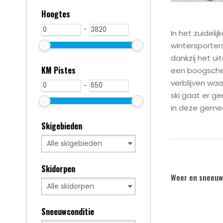
Hoogtes
-
In het zuidel
wintersporter
dankzij het ui
KM Pistes
een boogscheu
verblijven wa
-
ski gaat er ge
in deze geme
Skigebieden
Skidorpen
Weer en sneeuw
Sneeuwconditie