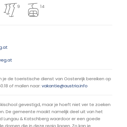
9
14
.at
eg.at
 je de toeristische dienst van Oostenrijk bereiken op
0.18 of mailen naar:
vakantie@austria.info
kischool gevestigd, maar je hoeft niet ver te zoeken
en. De gemeente maakt namelijk deel uit van het
ied Lungau & Katschberg waardoor er een goede
de dorpen die in deze regio liggen. Zo kan je