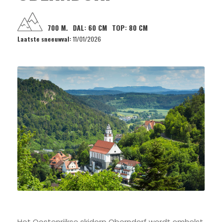
700 M.
DAL:
60 CM
TOP:
80 CM
Laatste sneeuwval:
11/01/2026
Het Oostenrijkse skidorp Oberndorf wordt omhelst