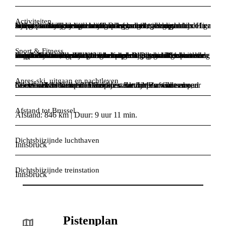
Activiteiten
Neem een duik in het zwembad of vergeet je zorgen in de sauna van het vrijetijdscentrum Aquarena, trek naar de schaatsbaan midden in het dorp en beleef uren op het ijs of ga in de sporthal jouw grenzen verleggen met de klimmuur. Hier zijn geen evenementen nodig om ervoor te zorgen dat het in Fulpmes altijd boeiend blijft. De verschillende vaste activiteiten zorgen immers al voor variatie genoeg.
Sport & Fitness
Fulpmes is een onderdeel van het gletsjergebied Stubaital en daardoor kunnen skiërs en snowboarders gebruik maken van een pistenetwerk van 149 kilometer. De evenredige verdeling in moeilijkheidsgraden zorgt ervoor dat elke wintersporter zich hier onmiddellijk thuis zal voelen. Dat geldt ook voor de langlaufers die zich te goed kunnen doen aan 120 kilometer loipen. Bovendien is het hier een paradijs voor snowboarders, want zij kunnen zich nog eens uitleven in de verschillende funparken en halfpipes.
Apres-ski, uitgaan en nachtleven
Nachtbrakers kunnen in Fulpmes al eens een wilde avond beleven in de verschillende cafés. Zo zijn Bar Caramba, Corso en Kuhstall een bezoekje waard. Maar wie een paar moves wil tonen op de dansvloer zakt beter af naar een discotheek in Neustift. Daar komt het dorp 's nachts weer helemaal tot leven.
Afstand tot Brussel
Afstand: 846 km | Duur: 9 uur 11 min.
Dichtsbijzijnde luchthaven
Innsbruck
Dichtsbijzijnde treinstation
Innsbruck
Pistenplan