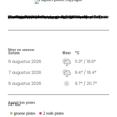
Wintersporters die hun vakantie in Fulpmes willen doorbrengen hebben heb beste van beide werelden. Dit gezellige dorpje geeft toegang tot een groot pistenetwerk, maar hier valt de drukte nog goed mee. Zo kan je wel eens de bloemetjes buitenzetten, maar is Neustift de echte place to be als je dagelijks tot in de vroege uurtjes wil doorfeesten. Door de verschillende kinderopvangmogelijkheden opent Fulpmes zijn deuren maar al te graag voor gezinnen.
Weer en sneeuw
Datum
Weer
°C
6 augustus 2026
11.3° / 18.6°
7 augustus 2026
9.4° / 18.4°
8 augustus 2026
9.7° / 20.7°
Aantal km pistes
147 km
groene pistes
2 rode pistes