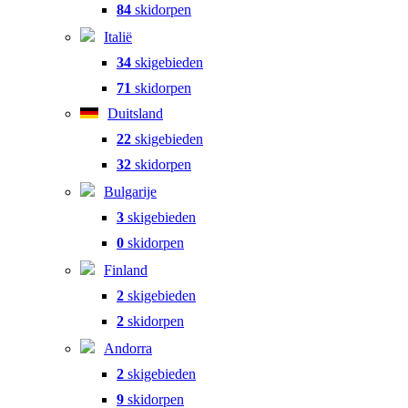
84
skidorpen
Italië
34
skigebieden
71
skidorpen
Duitsland
22
skigebieden
32
skidorpen
Bulgarije
3
skigebieden
0
skidorpen
Finland
2
skigebieden
2
skidorpen
Andorra
2
skigebieden
9
skidorpen