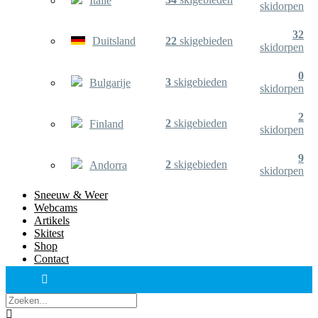
Italië
skidorpen
32
Duitsland
22
skigebieden
skidorpen
0
3
skigebieden
Bulgarije
skidorpen
2
2
skigebieden
Finland
skidorpen
9
2
skigebieden
Andorra
skidorpen
Sneeuw & Weer
Webcams
Artikels
Skitest
Shop
Contact