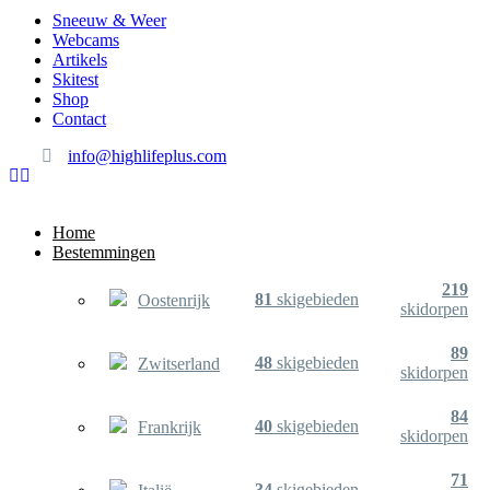
Sneeuw & Weer
Webcams
Artikels
Skitest
Shop
Contact
info@highlifeplus.com
Home
Bestemmingen
219
81
skigebieden
Oostenrijk
skidorpen
89
48
skigebieden
Zwitserland
skidorpen
84
40
skigebieden
Frankrijk
skidorpen
71
34
skigebieden