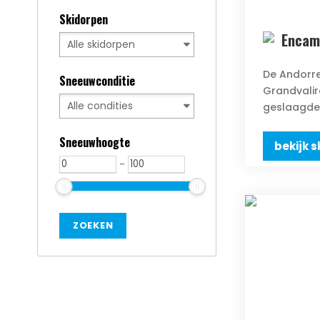
Skidorpen
Encam
De Andorr
Sneeuwconditie
Grandvalir
geslaagde 
Sneeuwhoogte
bekijk s
-