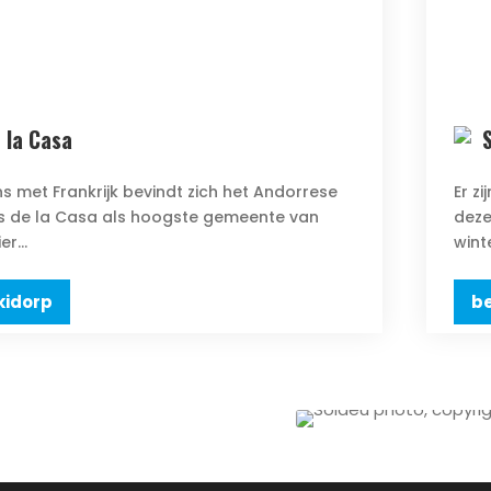
 la Casa
s met Frankrijk bevindt zich het Andorrese
Er z
s de la Casa als hoogste gemeente van
deze
r...
wint
kidorp
be