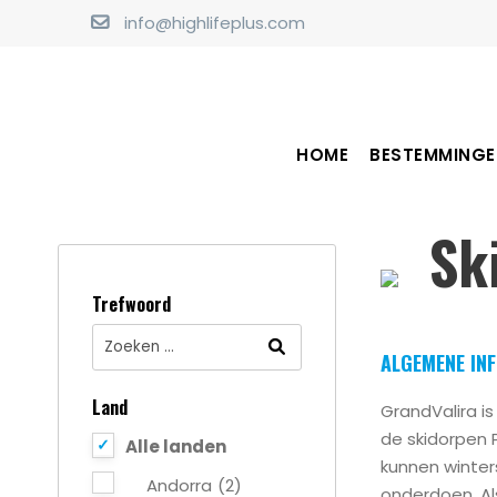
info@highlifeplus.com
HOME
BESTEMMINGE
Ski
Trefwoord
ALGEMENE IN
Land
GrandValira is
de skidorpen 
Alle landen
kunnen winter
Andorra
(2)
onderdoen. Al