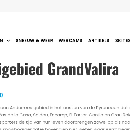
N
SNEEUW & WEER
WEBCAMS
ARTIKELS
SKITE
gebied GrandValira
FO
 een Andorrees gebied in het oosten van de Pyreneeën dat no
Pas de la Casa, Soldeu, Encamp, El Tarter, Canillo en Grau R
sporters de tijd van hun leven doorbrengen zowel op als naa
s snowboarder zal je bovendien niet weten waar eerst begin