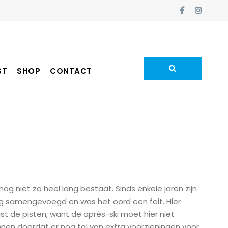
ST
SHOP
CONTACT
g niet zo heel lang bestaat. Sinds enkele jaren zijn
oig samengevoegd en was het oord een feit. Hier
st de pisten, want de après-ski moet hier niet
nen doordat er nog tal van extra voorzieningen voor