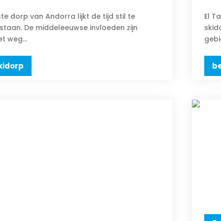
te dorp van Andorra lijkt de tijd stil te
El T
taan. De middeleeuwse invloeden zijn
skid
et weg...
gebi
kidorp
be