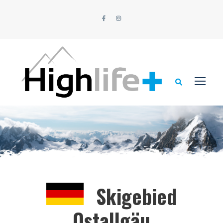
Skigebied
Ostallgäu