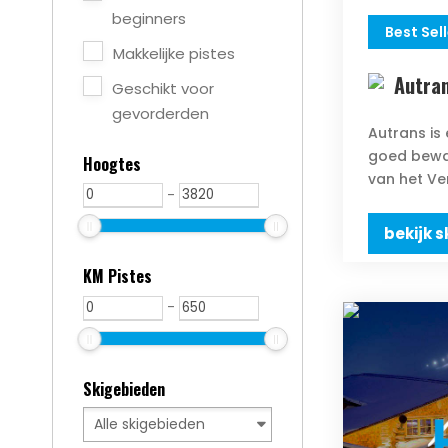
beginners
Best Sell
Makkelijke pistes
Autra
Geschikt voor
gevorderden
Autrans is
goed bewaa
Hoogtes
van het Ver
-
bekijk s
KM Pistes
-
Skigebieden