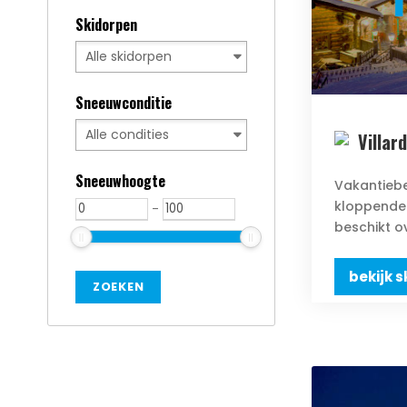
Skidorpen
Sneeuwconditie
Villar
Sneeuwhoogte
Vakantiebe
kloppende 
-
beschikt ov
bekijk s