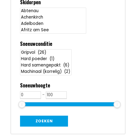
Skidorpen
Sneeuwconditie
Sneeuwhoogte
-