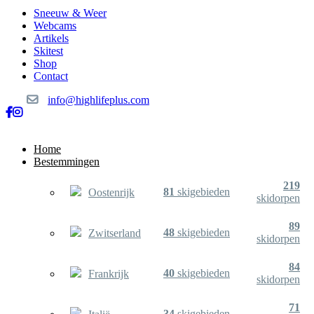
Sneeuw & Weer
Webcams
Artikels
Skitest
Shop
Contact
info@highlifeplus.com
Home
Bestemmingen
219
81
skigebieden
Oostenrijk
skidorpen
89
48
skigebieden
Zwitserland
skidorpen
84
40
skigebieden
Frankrijk
skidorpen
71
34
skigebieden