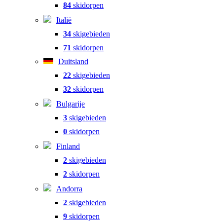
84
skidorpen
Italië
34
skigebieden
71
skidorpen
Duitsland
22
skigebieden
32
skidorpen
Bulgarije
3
skigebieden
0
skidorpen
Finland
2
skigebieden
2
skidorpen
Andorra
2
skigebieden
9
skidorpen