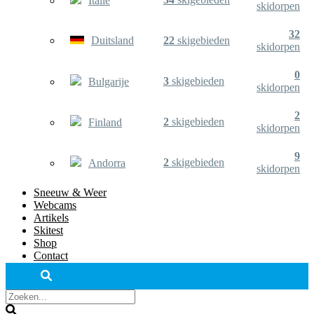
Italië
skidorpen
32
Duitsland
22
skigebieden
skidorpen
0
3
skigebieden
Bulgarije
skidorpen
2
2
skigebieden
Finland
skidorpen
9
2
skigebieden
Andorra
skidorpen
Sneeuw & Weer
Webcams
Artikels
Skitest
Shop
Contact