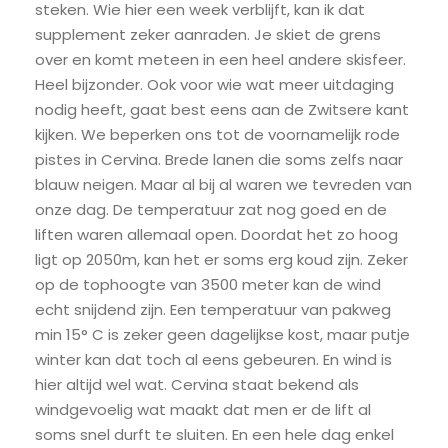
steken. Wie hier een week verblijft, kan ik dat
supplement zeker aanraden. Je skiet de grens
over en komt meteen in een heel andere skisfeer.
Heel bijzonder. Ook voor wie wat meer uitdaging
nodig heeft, gaat best eens aan de Zwitsere kant
kijken. We beperken ons tot de voornamelijk rode
pistes in Cervina. Brede lanen die soms zelfs naar
blauw neigen. Maar al bij al waren we tevreden van
onze dag. De temperatuur zat nog goed en de
liften waren allemaal open. Doordat het zo hoog
ligt op 2050m, kan het er soms erg koud zijn. Zeker
op de tophoogte van 3500 meter kan de wind
echt snijdend zijn. Een temperatuur van pakweg
min 15° C is zeker geen dagelijkse kost, maar putje
winter kan dat toch al eens gebeuren. En wind is
hier altijd wel wat. Cervina staat bekend als
windgevoelig wat maakt dat men er de lift al
soms snel durft te sluiten. En een hele dag enkel