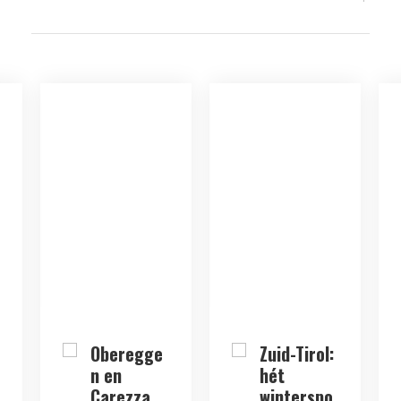
Zuid-Tirol:
Madonna
hét
di
winterspo
Campiglio