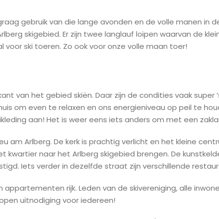
raag gebruik van die lange avonden en de volle manen in de w
erg skigebied. Er zijn twee langlauf loipen waarvan de klei
al voor ski toeren. Zo ook voor onze volle maan toer!
nt van het gebied skiën. Daar zijn de condities vaak super
thuis om even te relaxen en ons energieniveau op peil te hou
kikleding aan! Het is weer eens iets anders om met een zakl
u am Arlberg. De kerk is prachtig verlicht en het kleine cent
et kwartier naar het Arlberg skigebied brengen. De kunstkel
stigd. Iets verder in dezelfde straat zijn verschillende resta
en appartementen rijk. Leden van de skivereniging, alle inw
 open uitnodiging voor iedereen!