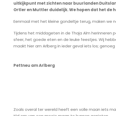
uitkijkpunt met zichten naar buurlanden Duitsland,
Ortler en Muttler duidelijk. We hopen dat het de he
Eenmaal met het kleine gondeltje terug, maken we n
Tijdens het middageten in de Thaja Alm herinneren 
sfeer, het goede eten en de leuke feestjes. Wij hebb
maakt hier am Arlberg in ieder geval iets los; genoeg
Pettneu am Arlberg
Zoals overal ter wereld heeft een volle maan iets magis
tijd om van een mooie maan te kunnen genieten.