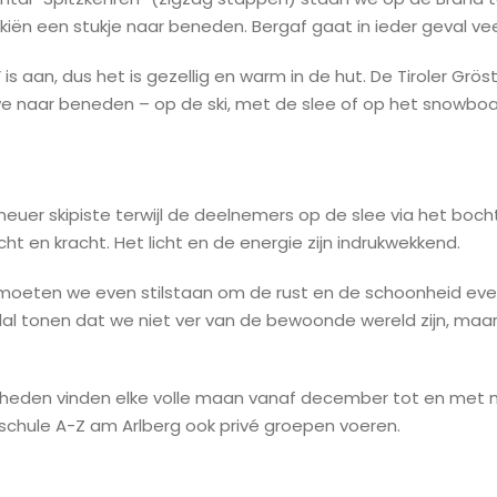
kiën een stukje naar beneden. Bergaf gaat in ieder geval veel
is aan, dus het is gezellig en warm in de hut. De Tiroler Grö
n we naar beneden – op de ski, met de slee of op het snowboa
neuer skipiste terwijl de deelnemers op de slee via het boch
t en kracht. Het licht en de energie zijn indrukwekkend.
oeten we even stilstaan om de rust en de schoonheid even 
t dal tonen dat we niet ver van de bewoonde wereld zijn, maar
heden vinden elke volle maan vanaf december tot en met ma
schule A-Z am Arlberg ook privé groepen voeren.