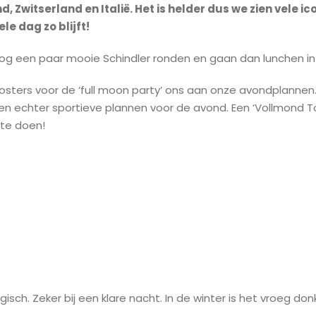
 Zwitserland en Italië. Het is helder dus we zien vele ico
le dag zo blijft!
og een paar mooie Schindler ronden en gaan dan lunchen in 
posters voor de ‘full moon party’ ons aan onze avondplanne
en echter sportieve plannen voor de avond. Een ‘Vollmond T
 te doen!
ch. Zeker bij een klare nacht. In de winter is het vroeg donke