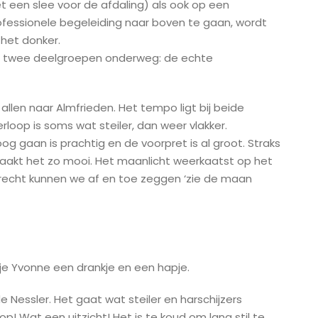
 een slee voor de afdaling) als ook op een
ofessionele begeleiding naar boven te gaan, wordt
 het donker.
 in twee deelgroepen onderweg: de echte
allen naar Almfrieden. Het tempo ligt bij beide
oop is soms wat steiler, dan weer vlakker.
g gaan is prachtig en de voorpret is al groot. Straks
t maakt het zo mooi. Het maanlicht weerkaatst op het
erecht kunnen we af en toe zeggen ‘zie de maan
ije Yvonne een drankje en een hapje.
 Nessler. Het gaat wat steiler en harschijzers
p! Wat een uitzicht! Het is te koud om lang stil te