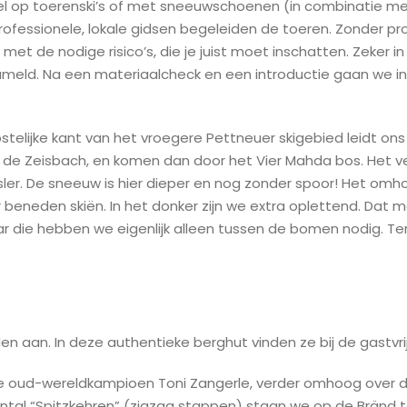
l op toerenski’s of met sneeuwschoenen (in combinatie met
ofessionele, lokale gidsen begeleiden de toeren. Zonder pr
et de nodige risico’s, die je juist moet inschatten. Zeker in
zameld. Na een materiaalcheck en een introductie gaan we
elijke kant van het vroegere Pettneuer skigebied leidt ons 
de Zeisbach, en komen dan door het Vier Mahda bos. Het verl
ler. De sneeuw is hier dieper en nog zonder spoor! Het omhoo
aar beneden skiën. In het donker zijn we extra oplettend. Da
 die hebben we eigenlijk alleen tussen de bomen nodig. T
n aan. In deze authentieke berghut vinden ze bij de gastvr
ale oud-wereldkampioen Toni Zangerle, verder omhoog over de
aantal “Spitzkehren” (zigzag stappen) staan we op de Bränd to