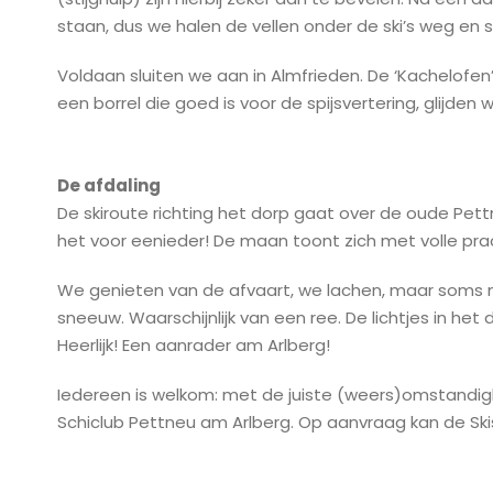
staan, dus we halen de vellen onder de ski’s weg en s
Voldaan sluiten we aan in Almfrieden. De ‘Kachelofen’ 
een borrel die goed is voor de spijsvertering, glijde
De afdaling
De skiroute richting het dorp gaat over de oude Pett
het voor eenieder! De maan toont zich met volle prach
We genieten van de afvaart, we lachen, maar soms m
sneeuw. Waarschijnlijk van een ree. De lichtjes in he
Heerlijk! Een aanrader am Arlberg!
Iedereen is welkom: met de juiste (weers)omstandig
Schiclub Pettneu am Arlberg. Op aanvraag kan de Ski