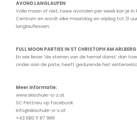
AVOND LANGLAUFEN
Volle maan of niet, twee avonden per week kan je in 
Centrum en wordt elke maandag en vrijdag tot 21 uur 
langlauflessen.
FULL MOON PARTIES IN ST CHRISTOPH AM ARLBERG
En wie liever ‘de sterren van de hemel danst’ dan toe
onder aan de piste, heeft gedurende het winterseizo
Meer informatie:
www.skischule-a-z.at
SC Pettneu op Facebook
info@skischule-a-z.at
+43 680 11 87 989