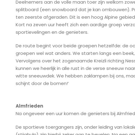
Deelnemers aan de volle maan toer zijn welkom zowe
splitboard (een snowboard dat je kan ombouwen). Pr
ten zeerste afgeraden. Dit is een hoog Alpine gebied m
Kort na zeven uur heeft zich een aardige groep ver
sportievelingen en de genieters.
De route begint voor beide groepen hetzelfde: de oost
groepen wel wat anders. We starten langs een beek, 
Vervolgens over het zogenaamde Kreizli richting Ness
kunnen we heerlijk in alle rust in de verse sneeuw n
witte sneeuwdek. We hebben zaklampen bij ons, maar
schijnt door de bomen!’
Almfrieden
Na ongeveer een uur komen de genieters bij Almfriede
De sportieve toergangers zijn, onder leiding van lok
(stijghulp) zijn hierbij zeker aan te bevelen. Na een 