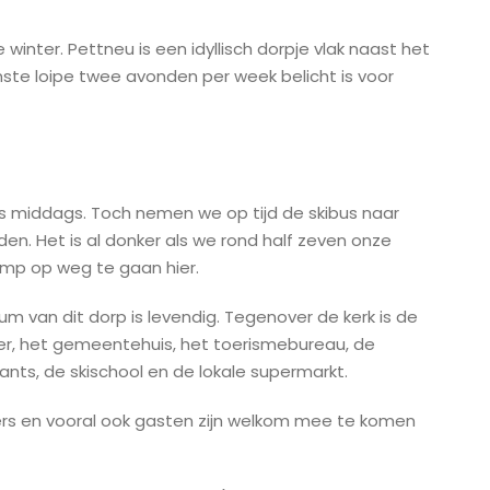
inter. Pettneu is een idyllisch dorpje vlak naast het
nste loipe twee avonden per week belicht is voor
 ‘s middags. Toch nemen we op tijd de skibus naar
den. Het is al donker als we rond half zeven onze
amp op weg te gaan hier.
rum van dit dorp is levendig. Tegenover de kerk is de
der, het gemeentehuis, het toerismebureau, de
urants, de skischool en de lokale supermarkt.
oners en vooral ook gasten zijn welkom mee te komen