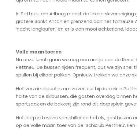
In Pettneu am Arlberg maakt de lokale skivereniging g
grotere Sankt Anton en grenzend aan het fameuze Arlb
‘nacht langlaufen’ en er is een mooi achterland, idea
Volle maan toeren
Na onze lunch gaan we nog een uurtje aan de Rendl ka
Pettneu. De bussen rijden frequent, dus we zijn snel 
spullen bij elkaar pakken. Opnieuw trekken we onze s
Het verzamelpunt is om zeven uur bij de kerk in Pettne
halte van de skibussen, die gasten overdag binnen h
sportzaak en de bakkerij zijn rond dit dorpsplein geve
Het dorp is tevens verschillende hotels, gasthuizen 
op de volle maan toer van de ‘Schiclub Pettneu’. Een